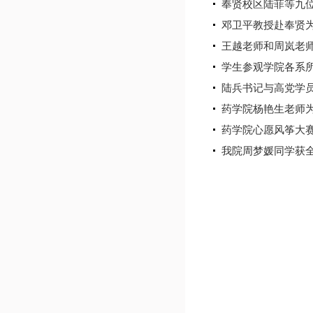
奉贤校区陆菲等九
邓卫平教授赴奉贤
王越老师和周岚老
学生参观学院各系
陆兵书记与高党学
药学院杨艳生老师
药学院心愿风筝大
我院周梦媛同学获