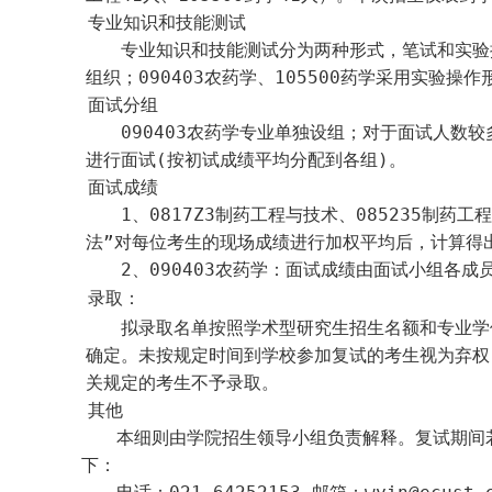
专业知识和技能测试
专业知识和技能测试分为两种形式，笔试和实验
组织；
090403
农药学、
105500
药学采用实验操作
面试分组
090403
农药学专业单独设组；对于面试人数较
进行面试
(
按初试成绩平均分配到各组
)
。
面试成绩
1
、
0817Z3
制药工程与技术、
085235
制药工
法”对每位考生的现场成绩进行
加权平均后，计算得
2
、
090403
农药学
：面试成绩由面试小组各成
录取：
拟录取名单按照学术型研究生招生名额和专业学
确定。未按规定时间到学校参加复试的考生视为弃权
关规定的考生不予录取。
其他
本细则由学院招生领导小组负责解释。复试期间
下：