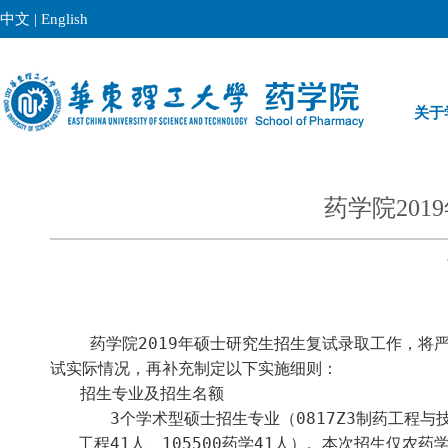
中文
|
English
关于
药学院20
药学院
2019
年硕士研究生招生复试录取工作，将
试实际情况，再补充制定以下实施细则：
招生专业及招生名额
3
个学术型硕士招生专业（
0817Z3
制药工程与
工程
41
人、
105500
药学
41
人）。本次招生仅农药