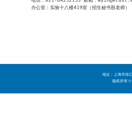
电话：
021-64252153
邮箱：
wyin@ecust.
办公室：实验十八楼
419
室（招生秘书殷
地址：上海市徐汇区
版权所有 ©