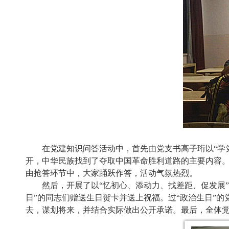
在党建知识问答活动中，首先由党支书高子珩以
“学
开，
中华民族找到了夺取中国革命胜利道路的主要
内容
由抢答环节中，大家
踊跃作答，
活动
气氛热烈。
然后，开展了以
“忆初心、添动力、找差距、促发展
日”的同志们赠送生日贺卡并送上
祝福。
过
“政治生日”的
去，谋划将来，并结合实际做出公开承诺。
最后
，
全体