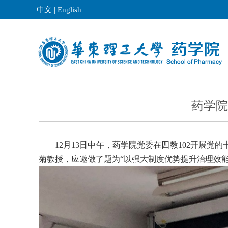
中文
|
English
药学院
12
月
13
日中午，药学院党委在四教
102
开展党的
菊教授，应邀做了题为“以强大制度优势提升治理效能