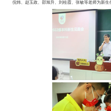
倪炜、赵玉政、邵旭升、刘桂霞、张敏等老师为新生