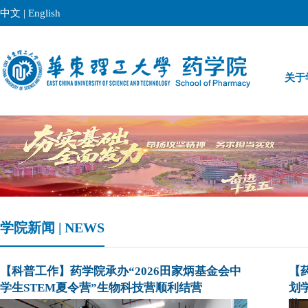
中文
|
English
关于
学院新闻 | NEWS
【科普工作】药学院承办“2026田家炳基金会中
【
学生STEM夏令营”生物科技营顺利结营
划学
奖