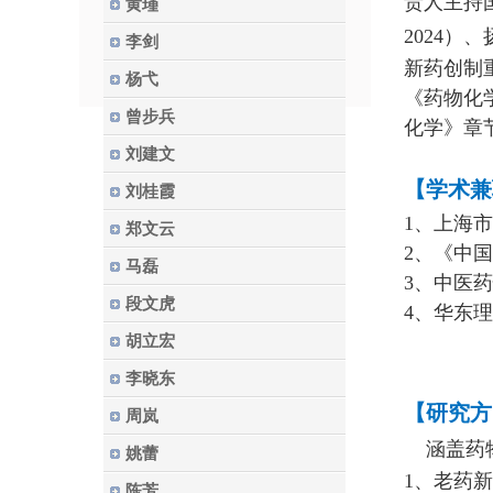
责人主持
黄瑾
2024）
李剑
新药创制
杨弋
《药物化
曾步兵
化学》章
刘建文
【学术兼
刘桂霞
1
、上海市
郑文云
2、《中
马磊
3、中医
段文虎
4、华东
胡立宏
李晓东
【研究方
周岚
涵盖药
姚蕾
1、
老药新
陈芳