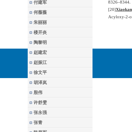
8326–8344.
付建军
[20]
Xiaokan
何薇薇
Acyloxy-2-ox
朱丽丽
楼开炎
陶黎明
赵建宏
赵振江
徐文平
胡泽岚
殷伟
许舒雯
张永强
张青