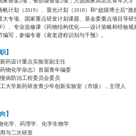
国家基金
2
项，省部级基金
2
项；入选国家高层次青年人才（
、扬帆计划（
2019
）、晨光计划（
2018
）和“超级博士后”激
重大专项、国家重点研发计划课题、基金委重点项目等研
学》、专业选修课《药物结构优化——设计策略和经验规则
节编写，参编专著《衰老进程识别与干预》。
职】
新药设计重点实验室副主任
国药物化学杂志》首届青年编委
药慢病防治工程委员会委员
理工大学新药研发青少年创新实验室（市级），主理人
向】
物化学、药理学、化学生物学
用与二次研发