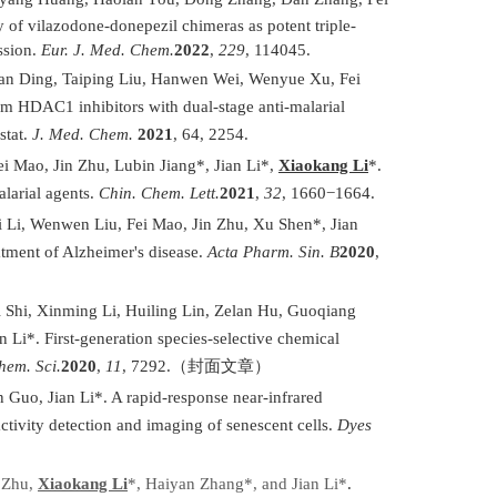
of vilazodone-donepezil chimeras as potent triple-
ssion.
Eur. J. Med. Chem.
2022
,
229
, 114045.
an Ding, Taiping Liu, Hanwen Wei, Wenyue Xu, Fei
rum HDAC1 inhibitors with dual-stage anti-malarial
stat.
J. Med. Chem.
2021
, 64, 2254.
 Mao, Jin Zhu, Lubin Jiang*, Jian Li*,
Xiaokang Li
*.
alarial agents.
Chin. Chem. Lett.
2021
,
32
, 1660−1664.
li Li, Wenwen Liu, Fei Mao, Jin Zhu, Xu Shen*, Jian
atment of Alzheimer's disease.
Acta Pharm. Sin. B
2020
,
i Shi, Xinming Li, Huiling Lin, Zelan Hu, Guoqiang
i*. First-generation species-selective chemical
hem. Sci.
2020
,
11
, 7292.
（封面文章）
 Guo, Jian Li*. A rapid-response near-infrared
activity detection and imaging of senescent cells.
Dyes
n Zhu,
Xiaokang Li
*, Haiyan Zhang*, and Jian Li*
.