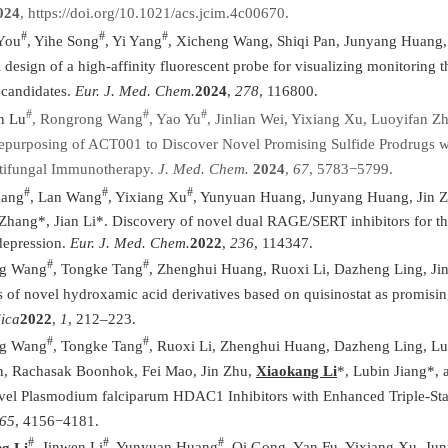
024
, https://doi.org/10.1021/acs.jcim.4c00670.
#
#
#
You
, Yihe Song
, Yi Yang
, Xicheng Wang, Shiqi Pan, Junyang Huang, Q
l design of a high-affinity fluorescent probe for visualizing monitoring 
 candidates.
Eur. J. Med. Chem.
2024
,
278
, 116800.
#
#
#
n Lu
, Rongrong Wang
, Yao Yu
, Jinlian Wei, Yixiang Xu, Luoyifan Z
epurposing of ACT001 to Discover Novel Promising Sulfide Prodrugs wi
tifungal Immunotherapy.
J. Med. Chem.
2024
,
67
, 5783−5799.
#
#
#
hang
, Lan Wang
, Yixiang Xu
, Yunyuan Huang, Junyang Huang, Jin 
Zhang*, Jian Li*. Discovery of novel dual RAGE/SERT inhibitors for the
depression.
Eur. J. Med. Chem.
2022
,
236
, 114347.
#
#
ng Wang
, Tongke Tang
, Zhenghui Huang, Ruoxi Li, Dazheng Ling, Jin
s of novel hydroxamic acid derivatives based on quisinostat as promisin
ica
2022
,
1
, 212–223.
#
#
ng Wang
, Tongke Tang
, Ruoxi Li, Zhenghui Huang, Dazheng Ling, Lu
n, Rachasak Boonhok, Fei Mao, Jin Zhu,
Xiaokang Li
*, Lubin Jiang*, 
el Plasmodium falciparum HDAC1 Inhibitors with Enhanced Triple-Stag
65
, 4156−4181.
#
#
#
g Li
, Jinwen Li
, Yunyuan Huang
, Qi Gong, Yan Fu, Yixiang Xu, J