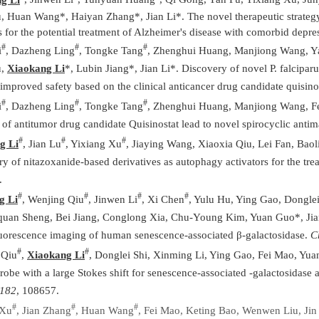
, Huan Wang*, Haiyan Zhang*, Jian Li*. The novel therapeutic strategy 
s for the potential treatment of Alzheimer's disease with comorbid depre
#
#
#
i
, Dazheng Ling
, Tongke Tang
, Zhenghui Huang, Manjiong Wang, Y
u,
Xiaokang Li
*, Lubin Jiang*, Jian Li*. Discovery of novel P. falcipa
improved safety based on the clinical anticancer drug candidate quisino
#
#
#
i
, Dazheng Ling
, Tongke Tang
, Zhenghui Huang, Manjiong Wang, Fei
of antitumor drug candidate Quisinostat lead to novel spirocyclic antim
#
#
#
g Li
, Jian Lu
, Yixiang Xu
, Jiaying Wang, Xiaoxia Qiu, Lei Fan, Bao
ry of nitazoxanide-based derivatives as autophagy activators for the tre
.
#
#
#
#
g Li
, Wenjing Qiu
, Jinwen Li
, Xi Chen
, Yulu Hu, Ying Gao, Dongle
an Sheng, Bei Jiang, Conglong Xia, Chu-Young Kim, Yuan Guo*, Jian L
luorescence imaging of human senescence-associated β-galactosidase.
C
#
#
 Qiu
,
Xiaokang Li
, Donglei Shi, Xinming Li, Ying Gao, Fei Mao, Yuan
robe with a large Stokes shift for senescence-associated -galactosidase 
182
, 108657.
#
#
#
 Xu
, Jian Zhang
, Huan Wang
, Fei Mao, Keting Bao, Wenwen Liu, Ji