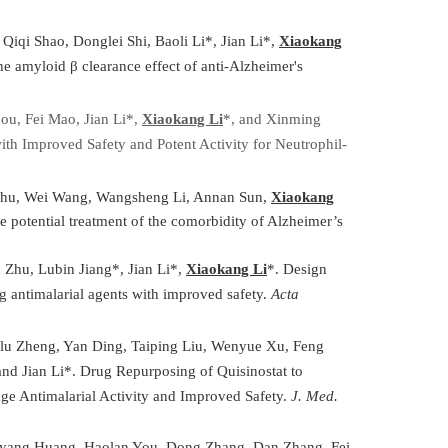
iqi Shao, Donglei Shi, Baoli Li*, Jian Li*,
Xiaokang
the amyloid β clearance effect of anti-Alzheimer's
hou, Fei Mao, Jian Li*,
Xiaokang Li
*, and Xinming
th Improved Safety and Potent Activity for Neutrophil-
Zhu, Wei Wang, Wangsheng Li, Annan Sun,
Xiaokang
 potential treatment of the comorbidity of Alzheimer’s
 Zhu, Lubin Jiang*, Jian Li*,
Xiaokang Li
*. Design
g antimalarial agents with improved safety.
Acta
lu Zheng, Yan Ding, Taiping Liu, Wenyue Xu, Feng
and Jian Li*. Drug Repurposing of Quisinostat to
e Antimalarial Activity and Improved Safety.
J. Med.
unyang Huang, Haolan You, Dong Zhang, Dan Zhang, Fei