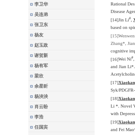
Rational Des
李卫华
Disease Age
吴连弟
#
[14]
Jin Li
,
张卫东
based on spi
杨友
[15]
Wenwen
Zhang*, Jian
赵玉政
cognitive im
谢贺新
#
[16]
Wei Ni
杨有军
and Jian Li*
Acetylcholin
梁欣
[17]
Xiaokan
余星昕
Syk/PDGFR-α/c
杨泱泱
[18]
Xiaokan
Li *. Novel 
肖云盼
with Depress
李浩
[19]
Xiaokan
任国宾
and Fei Mao*