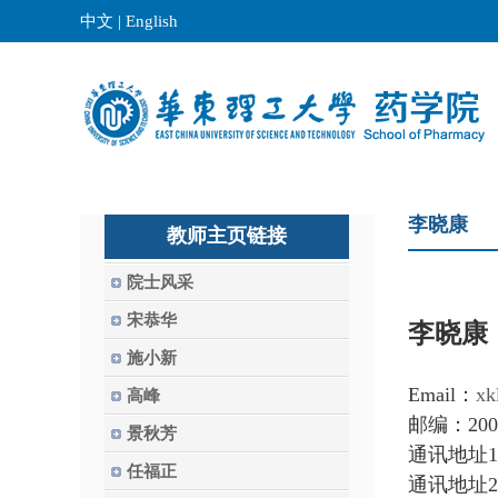
中文
|
English
李晓康
教师主页链接
院士风采
宋恭华
李晓
施小新
Email
：
xk
高峰
邮编
：
200
景秋芳
通讯
地址
1
任福正
通讯
地址
2