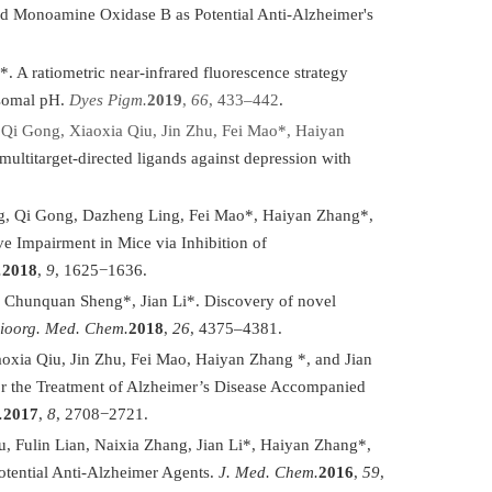
and Monoamine Oxidase B as Potential Anti-Alzheimer's
. A ratiometric near-infrared fluorescence strategy
osomal pH.
Dyes Pigm.
2019
,
66
, 433–442
.
 Qi Gong, Xiaoxia Qiu, Jin Zhu, Fei Mao*, Haiyan
multitarget-directed ligands against depression with
g, Qi Gong, Dazheng Ling, Fei Mao*, Haiyan Zhang*,
e Impairment in Mice via Inhibition of
.
2018
,
9
, 1625−1636.
, Chunquan Sheng*, Jian Li*. Discovery of novel
ioorg. Med. Chem.
2018
,
26
, 4375–4381.
xia Qiu, Jin Zhu, Fei Mao, Haiyan Zhang *, and Jian
for the Treatment of Alzheimer’s Disease Accompanied
.
2017
,
8
, 2708−2721.
, Fulin Lian, Naixia Zhang, Jian Li*, Haiyan Zhang*,
otential Anti-Alzheimer Agents.
J. Med. Chem.
2016
,
59
,