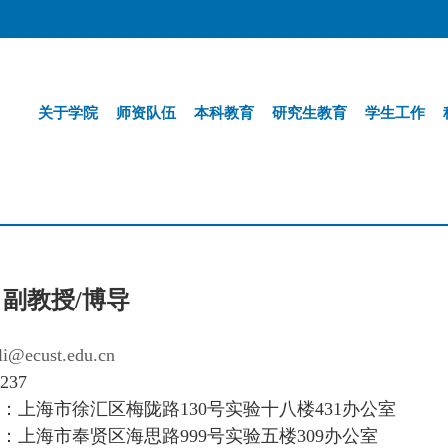
关于学院
师资队伍
本科教育
研究生教育
学生工作
康
副教授/博
导
li@ecust.edu.cn
237
：上海市徐汇区梅陇路
130
号实验十八楼
431
办公室
：上海市奉贤区海思路
999
号实验五楼
309
办公室