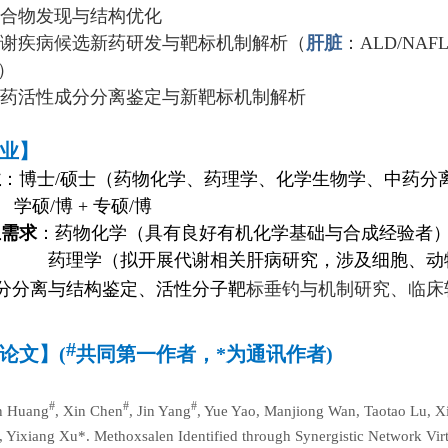
化合物发现与结构优化
代谢疾病候选新药
研发与靶标机制解析
（
肝脏
：
ALD/NAF
）
药活性成分分离鉴定与新靶标机制解析
业】
业
：博士/硕士（药物化学、药理学、化学生物学、中药分
博 + 专硕/博
生需求
：药物化学
（具有良好有机化学基础与合成经验者
理学
（拟开展代谢相关肝病研究，涉及细胞、动
与结构鉴定、活性分子靶
标垂钓与机制研究、临床
#
论文】
(
共同第一作者，
*
为通讯作者
)
#
#
#
n Huang
, Xin Chen
, Jin Yang
, Yue Yao, Manjiong Wan, Taotao Lu, X
*, Yixiang Xu*. Methoxsalen Identified through Synergistic Network Vir