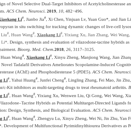
ign of Novel Selective Dual-Target Inhibitors of Acetylcholinesterase 
nts.
ACS Chem. Neurosci
.
2019
,
10
, 482−496.
#
#
Xiaokang Li
, Jianbo Jia
, Xi Chen, Yinjuan Lv, Yuan Guo*, and Jian Li*
ropyran in situ switching for tracking dynamic changes of live-cell lys
#
#
#
 Liu
, Huan Wang
,
Xiaokang Li
, Yixiang Xu, Jian Zhang, Wei Wang,
 Li*
. Design, synthesis and evaluation of vilazodone-tacrine hybrids as 
pairment.
Bioorg. Med. Chem.
2018
,
26
, 3117–3125.
#
#
, Huan Wang
,
Xiaokang Li
, Xinyu Zheng, Manjiong Wang, Jian Zhan
. Novel Tadalafil Derivatives Ameliorates Scopolamine-Induced Cognitiv
esterase (AChE) and Phosphodiesterase 5 (PDE5).
ACS Chem. Neurosci
#
#
#
g Li
, Yahui Huang
, Junfei Cheng
, Lingling Zhang, Fei Mao, Jin Zhu
-Kit inhibitors as multi-targeting drugs to treat rheumatoid arthritis.
B
#
#
g Li
, Huan Wang
, Yixiang Xu, Wenwen Liu, Qi Gong, Wei Wang, Xiao
Vilazodone–Tacrine Hybrids as Potential Multitarget-Directed Ligands 
ion: Design, Synthesis, and Biological Evaluation.
ACS Chem. Neurosci
#
#
g Li
, Huan Wang
, Zhengyu Lu, Xinyu Zheng, Wei Ni, Jin Zhu, Yan Fu
. Development of Multifunctional Pyrimidinylthiourea Derivatives as P