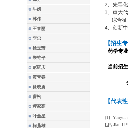
2、先导
牛婧
3、重大
韩伟
综合征
4、创新
中
王春丽
李忠
【招生专
徐玉芳
药学专
朱维平
学硕/
当前招
彭延庆
药
黄青春
分分离
徐晓勇
曹松
【代表性
程家高
叶金星
[1]
Yunyua
Li
*, Jian Li
柯燕雄