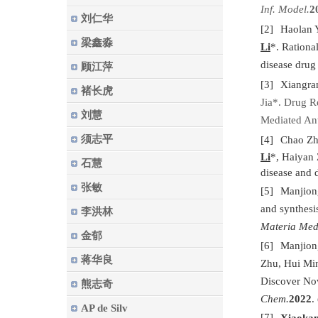
Inf. Model.
2
刘仁华
[2]
Haolan 
梁鑫淼
Li
*. Rationa
disease drug
顾江萍
[3]
Xiangra
褚长虎
Jia*. Drug R
刘慧
Mediated An
须志平
[4]
Chao Z
Li
*, Haiyan 
石慧
disease and 
张敏
[5]
Manjio
and synthesi
李洪林
Materia Med
金郁
[6]
Manjio
蒋华良
Zhu, Hui Mi
Discover Nov
熊志奇
Chem.
2022
.
AP de Silv
[7]
Xiaokan