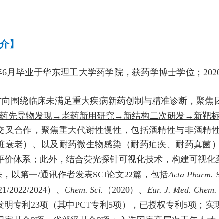
介】
年
6
月毕业于华东理工大学药学院，获药学博士学位；
202
向围绕
临床未满足重大疾病新药创制与精准诊断
，聚焦
药先导物发现
→
老药新用研究
→
新结构二次研发
→
新靶
交叉合作，聚焦重大代谢性慢性，包括酒精性与非酒精
脏衰老）、以及耐药微生物感染（耐药疟疾、耐药真菌
评价体系；此外，结合荧光探针可视化技术，构建可视化
来，以第一
/
通讯作者发表
SCI
论文22
篇，包括
Acta Pharm. S
21/2022/2024
）、
Chem. Sci.
（
2020
）、
Eur. J. Med. Chem.
发明专利
23
项（其中
PCT
专利5
项），已授权专利
5
项；实