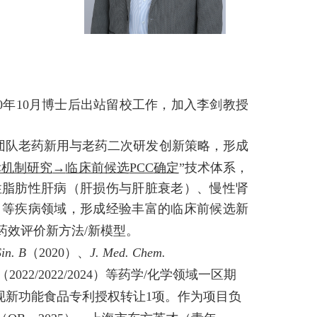
0
年
10
月博士后出站留校工作，加入李剑教授
团队
老药新用与老药二次研发
创新策略，
形成
标机制研究
→
临床前候选
PCC
确定
”技术体系
，
性脂肪性肝病（肝损伤与肝脏衰老）、慢性肾
）等疾病领域，
形成经验丰富的临床前候选新
药效评价新方法
/
新模型。
in. B
（
2020
）、
J. Med. Chem.
（
2022/2022/2024
）等药学/化学领域一区期
现新功能食品专利授权转让1项。作为项目负