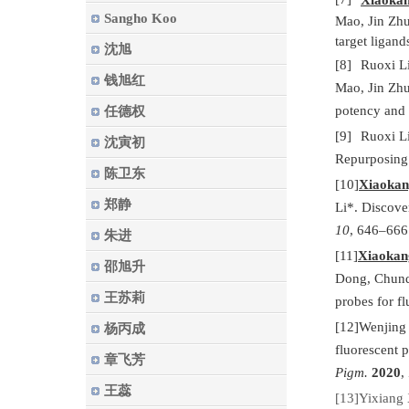
Sangho Koo
Mao, Jin Zhu
target ligand
沈旭
[8]
Ruoxi L
钱旭红
Mao, Jin Zh
potency and 
任德权
[9]
Ruoxi L
沈寅初
Repurposing 
陈卫东
[10]
Xiaokan
郑静
Li*. Discove
10
, 646–666
朱进
[11]
Xiaokan
邵旭升
Dong, Chunqu
王苏莉
probes for f
[12]
Wenjing
杨丙成
fluorescent p
章飞芳
Pigm.
2020
,
王蕊
[13]
Yixiang