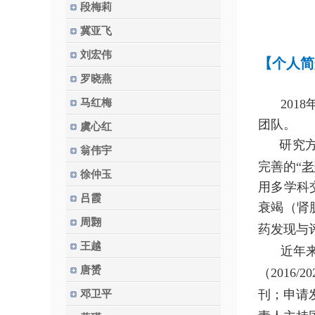
段梅莉
冀亚飞
刘宏伟
【个人简
罗晓燕
2018
马红梅
团队。
虞心红
研究方
翁伟宇
完善的“
老
徐仲玉
用多学科
吕霞
衰竭（肾
周翾
药发现与
王越
近年
唐赟
（
2016/20
刊；申请
邓卫平