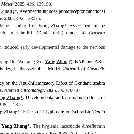
 Mater.
2025
,
496
, 139198.
 Zhang*
.
Avermectin induces photoreceptor functional
r
.
2025
,
492
, 138085.
Cheng, Liming Tao,
Yang Zhang*
.
Assessment of the
thrin in zebrafish (Danio rerio) model.
J. Environ
in induced early developmental damage to the nervous
injing Du, Wenping Xu,
Yang Zhang*
.
BAK and ARG
vities, in the Zebrafish Model
.
Journal of Cosmetic
dy on the Anti-Inflammatory Effect of Gentiana scabra
s.
Biomed Chromatogr
.
2025
,
39
, e70050.
ng Zhang*
.
Developmental and cardiotoxic effects of
198
, 115316.
g Zhang*
.
Effects of Glyphosate on Zebrafish (
Danio
.
,
Yang Zhang*
.
The hygienic insecticide dimefluthrin
io rerio) larvae.
Environ. Res
.
2025
,
268
，
120777.