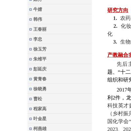
牛婧
研究方向
1.
农药
韩伟
2.
化
王春丽
化
李忠
3.
生物
徐玉芳
产教融合
朱维平
先后
彭延庆
题、“十
黄青春
组织和研
徐晓勇
201
利2件，
曹松
科技英才
程家高
（乡村振兴
叶金星
国化学会“
柯燕雄
2023、