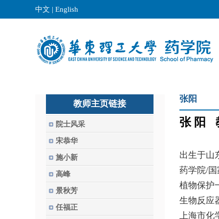
中文
|
English
张阳
教师主页链接
张 阳
院士风采
宋恭华
出生于山
施小新
药学院/
高峰
植物保护
景秋芳
生物反应
任福正
上海市化