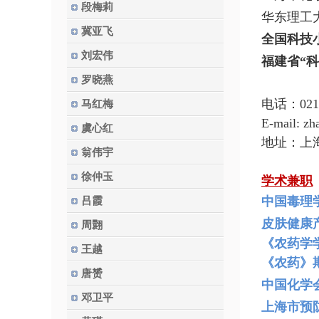
段梅莉
华东理工
冀亚飞
全国科技
刘宏伟
福建省“
罗晓燕
电话：021-
马红梅
E-mail: z
虞心红
地址：上
翁伟宇
徐仲玉
学术兼职
中国毒理
吕霞
皮肤健康
周翾
《农药学
王越
《农药》
唐赟
中国化学
邓卫平
上海市预