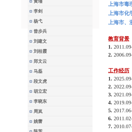
黄瑾
上海市毒
李剑
上海市化
杨弋
上海市、
曾步兵
教育背景
刘建文
1.
2011.09
刘桂霞
2.
2006.09
郑文云
工作经历
马磊
1.
2025
段文虎
2.
2022.
胡立宏
3.
2021.
李晓东
4.
2019.09
5.
2017.06
周岚
6.
2011.02
姚蕾
7.
2010.07
陈芳