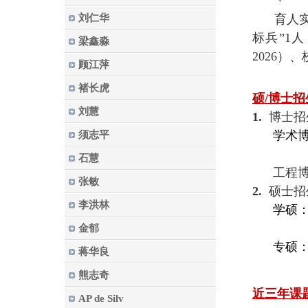
刘仁华
育人
标兵”1人
梁鑫淼
2026）
顾江萍
褚长虎
硕/博士
刘慧
1.
博士招
学术
须志平
制药工
石慧
工程博士
张敏
2.
硕士招
李洪林
学硕
金郁
专硕
蒋华良
熊志奇
近三年课题
AP de Silv