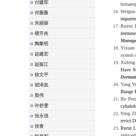
付建军
hematop
Weiguo
何薇薇
impairme
朱丽丽
Ruirui
immune-
楼开炎
Manage
陶黎明
Yixuan
赵建宏
system o
Xufeng 
赵振江
Have Mo
徐文平
Dermat
Yang Yu
胡泽岚
Bunge E
殷伟
Bo Pen
许舒雯
cyhalof
Ning Zh
张永强
rerio
) D
张青
Rurui L
induced 