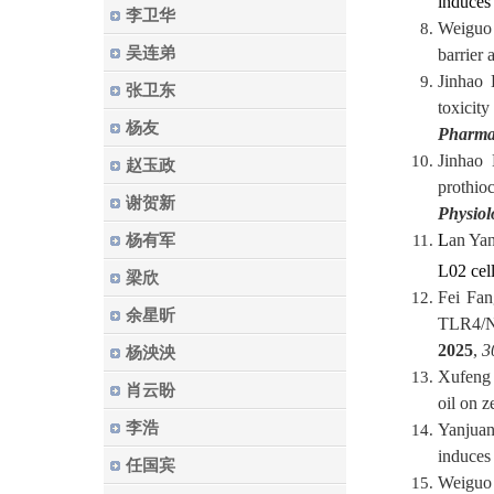
induces 
李卫华
Weiguo
吴连弟
barrier 
Jinhao
张卫东
toxicit
杨友
Pharma
Jinhao
赵玉政
prothio
谢贺新
Physiol
L
an Ya
杨有军
L02 cel
梁欣
Fei Fa
余星昕
TLR4/N
2025
,
3
杨泱泱
Xufeng
肖云盼
oil on 
李浩
Yanjua
induces 
任国宾
Weiguo