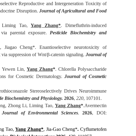
ective Reproductive and Intergeneration Toxicity of
ndocrine Disruption.
Journal of Agricultural and Food
, Liming Tao,
Yang Zhang*
Dimefluthrin-induced
.
g via parental exposure.
Pesticide Biochemistry and
, Jiagao Cheng*. Enantioselective neurotoxicity of
via suppression of Wnt/β-catenin signaling.
Journal of
, Yewen Lin,
Yang Zhang
*
Chlorella Polysaccharide
.
ions for Cosmetic Dermatology.
Journal of Cosmetic
rothioconazole Stereoselectively Drives Neuroimmune
ide Biochemistry and Physiology.
2026
,
220
, 107101.
eng, Zhong Li, Liming Tao,
Yang Zhang
*
Avermectin
.
.
Journal of Environmental Sciences
.
2026
, DOI
:
ng Tao,
Yang Zhang*
,
Jia-Gao Cheng*
.
Cyflumetofen