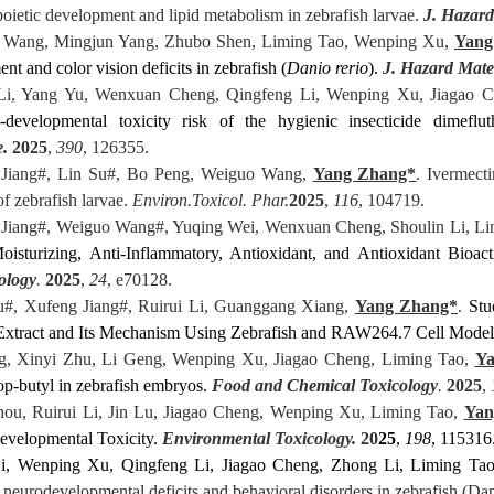
oietic development and lipid metabolism in zebrafish larvae.
J. Hazard
 Wang, Mingjun Yang, Zhubo Shen, Liming Tao, Wenping Xu,
Yang
nt and color vision deficits in zebrafish (
Danio rerio
).
J. Hazard Mate
 Li, Yang Yu, Wenxuan Cheng, Qingfeng Li, Wenping Xu, Jiagao 
developmental toxicity risk of the hygienic insecticide dimeflu
.
2025
,
390
, 126355.
 Jiang#, Lin Su#, Bo Peng, Weiguo Wang,
Yang Zhang*
. Ivermect
f zebrafish larvae.
Environ.Toxicol. Phar.
2025
,
116
, 104719.
Jiang
#
, Weiguo Wang
#
, Yuqing Wei, Wenxuan Cheng, Shoulin Li, L
isturizing, Anti-Inflammatory, Antioxidant, and Antioxidant Bioacti
ology
.
2025
,
24
, e70128.
#, Xufeng Jiang#, Ruirui Li, Guanggang Xiang,
Yang Zhang*
.
Stu
xtract and Its Mechanism Using Zebrafish and RAW264.7 Cell Model
g, Xinyi Zhu, Li Geng, Wenping Xu, Jiagao Cheng, Liming Tao,
Ya
op-butyl in zebrafish embryos.
Food and Chemical Toxicology
.
2025
,
ou, Ruirui Li, Jin Lu, Jiagao Cheng, Wenping Xu, Liming Tao,
Yan
evelopmental Toxicity.
Environmental Toxicology.
20
25
,
198
, 115316
i, Wenping Xu, Qingfeng Li, Jiagao Cheng, Zhong Li, Liming Tao
neurodevelopmental deficits and behavioral disorders in zebrafish (Dan