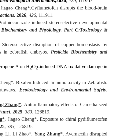
ico-Biological Interactions
,
2026
,
429
, 111957.
Cyflumetofen disrupts the blood-brain
 Jiagao Cheng*.
actions
.
2026
,
426
, 111911.
Prothioconazole induced stereoselective developmental
 Biochemistry and Physiology, Part C:
Toxicology &
Stereoselective disruption of copper homeostasis by
.
is in zebrafish embryos.
Pesticide Biochemistry and
pyropene A on H
O
-induced DNA oxidative damage in
2
2
Cheng*
Bixafen-Induced Immunotoxicity in Zebrafish:
.
Pathways.
Ecotoxicology and Environmental Safety
.
ng Zhang*
Anti-inflammatory effects of Camellia seed
.
Funct
.
2025
,
383
, 126819.
g*
Jiagao Cheng*. Exposure to chiral pydiflumetofen
,
25
,
383
, 126819.
g Li, Li Zhao*,
Yang Zhang*
. Avermectin disrupted