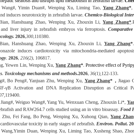
hepatic steatosis and disrupts lipid metabolism in zebrafish larvae.
Chem
 Wang#, Yimin Duan#, Wenping Xu, Liming Tao,
Yang Zhang
*
,
and induces neurotoxicity in zebrafish larvae.
Chemico-Biological Inter
 Bian, Hanshuang Zhao, Wenping Xu, Zhouxin Li,
Yang Zhang*
.
y and liver injury in zebrafish embryos via ferroptosis.
Comparative
cology.
2026
,
300
,110380.
 Bian, Hanshuang Zhao, Wenping Xu, Zhouxin Li,
Yang Zhang
*
conazole induces cardiotoxicity via mitochondria-mediated apoptos
ogy
.
2026
,
216(2)
, 106817.
ng, Yewen Lin, Wenping Xu,
Yang Zhang
*
Protective effect of Pyri
.
ls
.
Toxicology mechanisms and methods.
2026
,
36(1),
122-133.
ng#, Bo Peng#, Yanjuan Zhu, Wenping Xu,
Yang Zhang
*
，
Jiagao 
F-γB Activation and DNA Replication Disruption as Critical 
07,
119400.
 Jiang#, Weiguo Wang#, Yang Yu, Wenxuan Cheng, Zhouxin Li*,
Ya
zebrafish and RAW264.7 cells studied using an in vitro bioassay.
Food 
n Zhu, Fei Fang, Bo Peng, Wenping Xu, Xuhong Qian,
Yang Zhan
cardiovascular toxicity in early stages of zebrafish.
Environ. Pollut
.
20
 Wang,Yimin Duan, Wenping Xu, Liming Tao, Xusheng Shao, Zhon