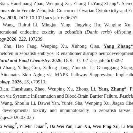
Bian, Hanshuang Zhao, Wenping Xu, Zhong Li,Yang Zhang*. Stereosel
conazole in Female Zebrafish: Concurrent Ovarian Cytotoxicity and E
ry.
2026
, DOI: 10.1021/acs.jafc.6c06757.
 Wang, Ruirui Li, Mingjun Yang, Jingying Hu, Wenping Xu
nerational endocrine toxicity in zebrafish (
Danio rerio
) offsprin
ogy.
2026
,
222
, 107239.
an Zhu, Hao Fang, Wenping Xu, Xuhong Qian,
Yang Zhang*
metofen in zebrafish embryos: R-enantiomer disrupts neurodevelopment 
tural and Food Chemistry
.
2026
, DOI: 10.1021/acs.jafc.6c05092
i Zhang, Yaling Guo, Xufeng Jiang, Zhouxin Li, Guanggang Xiang
 Attenuates Skin Aging via MAPK Pathway Suppression: Implicat
ology
.
2026
,
25
, e70919.
 Bian, Hanshuang Zhao, Wenping Xu, Zhong Li,
Yang Zhang*
P
.
ion via Systemic Inflammation and Blood-Brain Barrier Failure.
Pestic
Wang, Shoulin Li, Dawei Yan, Yunfei Sha, Wenping Xu, Jiagao Ch
 developmental toxicity and immunotoxicity in zebrafish larvae
/j.jes.2026.03.025
#
#
o Wang
, Yi-Min Duan
, Da-Wei Yan, Lan Xu, Wen-Ping Xu, Li-Mi