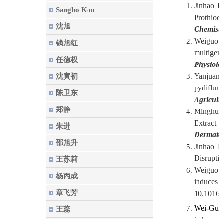
Jinhao 
Sangho Koo
Prothio
沈旭
Chemist
Weiguo
钱旭红
multige
任德权
Physiol
Yanju
沈寅初
pydiflu
陈卫东
Agricul
郑静
Minghu
Extract
朱进
Dermat
邵旭升
Jinhao
Disrupt
王苏莉
Weiguo 
杨丙成
induces
章飞芳
10.1016
Wei-Gu
王蕊