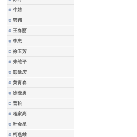
牛婧
韩伟
王春丽
李忠
徐玉芳
朱维平
彭延庆
黄青春
徐晓勇
曹松
程家高
叶金星
柯燕雄