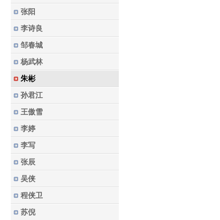
张阳
李诗良
邹春城
杨武林
朱彬
孙君江
王傲雪
李婷
李写
张辰
吴侠
程侠卫
苏倪