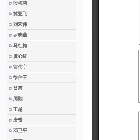
段梅莉
冀亚飞
刘宏伟
罗晓燕
马红梅
虞心红
翁伟宇
徐仲玉
吕霞
周翾
王越
唐赟
邓卫平