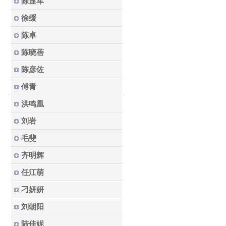
陈显军
徐缓
陈卓
陈晓蓓
陈彦佐
傅青
洪鸣凰
刘岩
毛斐
齐明辉
任江萌
刁妍妍
刘朝阳
陆佳妮