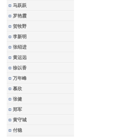
马跃跃
罗艳霞
贺牧野
李新明
张绍进
黄运远
徐以香
万年峰
慕欣
张健
郑军
黄守城
付稳