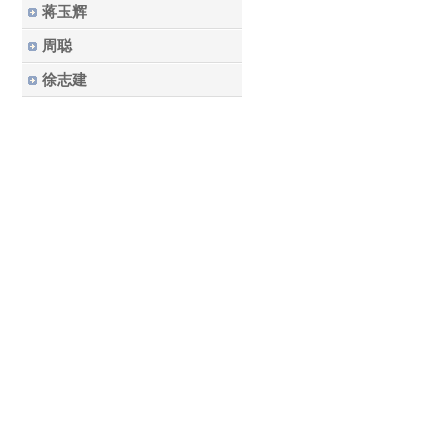
蒋玉辉
周聪
徐志建