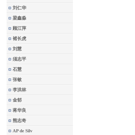
刘仁华
梁鑫淼
顾江萍
褚长虎
刘慧
须志平
石慧
张敏
李洪林
金郁
蒋华良
熊志奇
AP de Silv