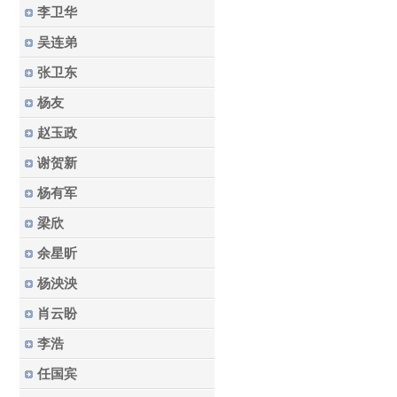
李卫华
吴连弟
张卫东
杨友
赵玉政
谢贺新
杨有军
梁欣
余星昕
杨泱泱
肖云盼
李浩
任国宾