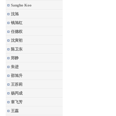
Sangho Koo
沈旭
钱旭红
任德权
沈寅初
陈卫东
郑静
朱进
邵旭升
王苏莉
杨丙成
章飞芳
王蕊