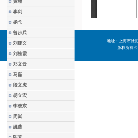
黄瑾
李剑
杨弋
曾步兵
地址：上海市徐汇区
刘建文
版权所有 ©
刘桂霞
郑文云
马磊
段文虎
胡立宏
李晓东
周岚
姚蕾
陈芳