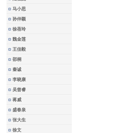
马小思
孙仲颖
徐蓓玲
魏金莲
王佳毅
邵桐
秦诚
李晓康
吴曾睿
蒋威
盛春泉
张大生
徐文