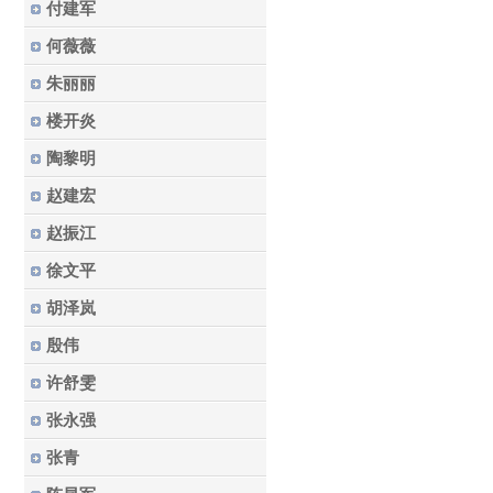
付建军
何薇薇
朱丽丽
楼开炎
陶黎明
赵建宏
赵振江
徐文平
胡泽岚
殷伟
许舒雯
张永强
张青