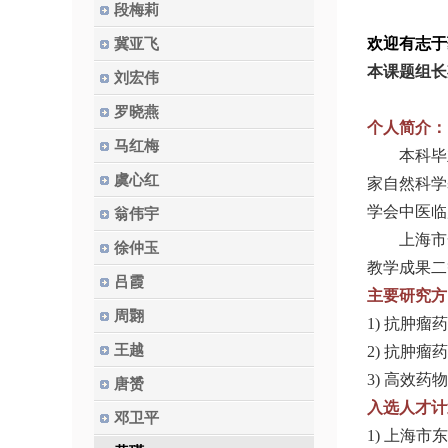
段梅莉
欢迎有志于
冀亚飞
本课题组长
刘宏伟
罗晓燕
个人简介：
马红梅
本科毕
虞心红
家自然科学
学会中医临
翁伟宇
上海市
徐仲玉
教学成果二
吕霞
主要
研究方
周翾
1)
抗肿瘤药
王越
2)
抗肿瘤药
3)
高效药物
唐赟
入选人才计
邓卫平
1)
上海市东