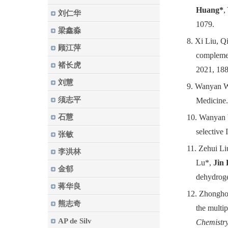
Huang*
,
刘仁华
1079.
梁鑫淼
8.
Xi Liu, Q
顾江萍
complemen
褚长虎
2021
,
188
刘慧
9.
Wanyan Wa
须志平
Medicine
石慧
10.
Wanyan W
selective 
张敏
11.
Zehui Li
李洪林
Lu*,
Jin
金郁
dehydrog
蒋华良
12.
Zhongho
熊志奇
the multip
AP de Silv
Chemistr