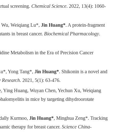
rtual screening.
Chem
ical
Sci
ence
. 2022, 13(4): 1060-
Yu Wu, Weiqiang Lu*,
Jin Huang*
. A protein-fragment
ants in breast cancer.
Biochemical Pharmacology
.
idine Metabolism in the Era of Precision Cancer
Lu*, Yong Tang*,
Jin Huang*
. Shikonin is a novel and
y Research
. 2021
,
5(1): 63-476.
He, Ying Huang, Wuyan Chen, Yechun Xu, Weiqiang
phalomyelitis in mice by targeting dihydroorotate
ally Kurmoo,
Jin Huang*
,
Minghua Zeng*
.
Tracking
namic therapy for breast cancer.
Science China-