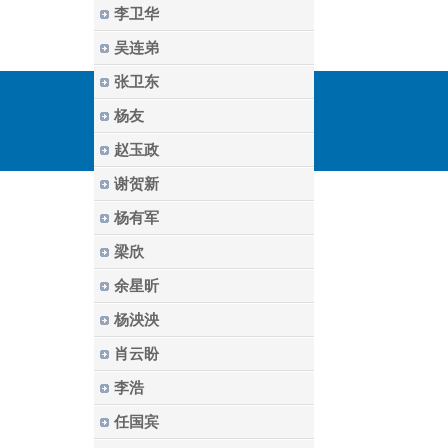
李卫华
吴连弟
张卫东
杨友
赵玉政
谢贺新
杨有军
梁欣
余星昕
杨泱泱
肖云盼
李浩
任国宾