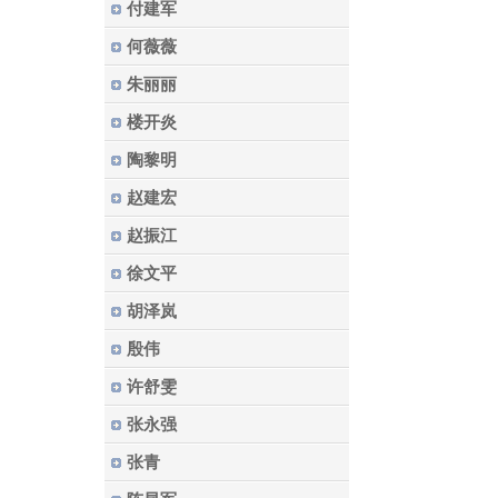
付建军
何薇薇
朱丽丽
楼开炎
陶黎明
赵建宏
赵振江
徐文平
胡泽岚
殷伟
许舒雯
张永强
张青