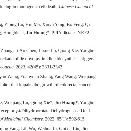
nducing immunogenic cell death
.
Chinese Chemical
g, Yiping Lu, Hui Ma, Xinyu Yang, Bo Feng, Qi
, Hongbin Ji,
Jin Huang*
.
PPIA dictates NRF2
.
 Zhang, Ji-An Chen, Lixue Lu, Qiong Xie, Yonghui
ockade of de novo pyrimidine biosynthesis triggers
cogene
. 2023, 42(45): 3331-3343.
anyan Wang, Yuanyuan Zhang, Yang Wang, Weiqiang
itor that impairs the growth of colorectal cancer
.
Ze, Weiqiang Lu, Qiong Xie*,
Jin Huang*
, Yonghui
Receptor γ-t/Dihydroorotate Dehydrogenase Dual
of Medicinal Chemistry
. 2022
,
65(1): 592-615.
ng Fang, Lili Wu, Weihua Li, Guixia Liu,
Jin