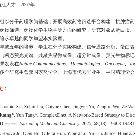
浦江人才，
2007
年
组以分子药理学为基础，开展高效药物筛选平台构建，抗肿瘤药
药物筛选、药物化学生物学等方面的研究，研究对象从蛋白质、
追求卓越的同学加盟本实验室。
年或五年的培养，学生在分子克隆构建、信号通路分析、蛋白表
与瞬态荧光光谱、共聚焦显微成像、超分辨成像、荧光生物标记
果发表在
Nature Communications
、
Haematologica
、
Oncogene
、
Jo
多个研究生曾获国家奖学金、上海市优秀毕业生、中国药理学会
文：
Zhao
m
in Xu, Ze
h
ui Liu, Cai
y
ue Chen, Jing
w
ei Yu, Zeng
r
ui Wu, Ze Wa
Huang
*
, Yun Tang
*.
ComplexDnet: A Network-Based Strategy to Disco
Diseases
.
Journal of Medicinal Chemistry
. 2025, 68(18): 19463-19481
, Haoyu Ju, Qian Hu, Qifeng Hou, Yiping Lu, Yu Liu, Jinmei Huang,