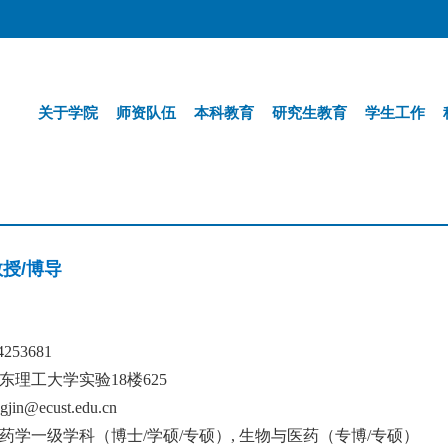
关于学院
师资队伍
本科教育
研究生教育
学生工作
教授
/
博导
64253681
东理工大学实验
18
楼
625
ngjin@ecust.edu.cn
药学一级学科
（博士
/
学硕
/
专硕）
,
生物与医药（专博
/
专硕）