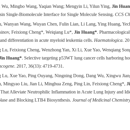
 Wu, Mingbo Wang, Yaqian
Wang; Mengyin Li, Yilun Ying,
Jin
Huan
sin
Single-Biomolecule
Interface for Single
Molecule Sensing
.
CCS Ch
 Wanyan Wang, Wuyan Chen, Fulin Lian, Li Lang, Ying Huang, Yech
sinov, Feixiong Cheng*, Weiqiang Lu*,
Jin Huang*
. Pharmacological
and differentiation in acute myeloid leukemia cells.
Haematologica
. 2
 Lu, Feixiong Cheng, Wenzhong Yan, Xi Li, Xue Yao, Wenqiang Song
Jin Huang*
.
Selective targeting p53WT lung cancer cells harboring h
cogene
. 2017, 36(33): 4719-4731.
g Lu, Xue Yao, Ping Ouyang, Ningning Dong, Dang Wu, Xingwu Jian
, Mingyao Liu, Jian Li, Minghua Zeng, Ping Lin, Feixiong Cheng*,
J
s That Alleviate Neutrophilic Inflammation in Acute Lung Injury and Id
lase and Blocking LTB4 Biosynthesis.
Journal of Medicinal Chemistr