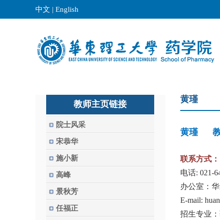
中文
|
English
黄瑾
教师主页链接
院士风采
黄瑾
宋恭华
施小新
联系方式：
电话
: 021-
高峰
办公室：华
景秋芳
E-mail: hua
任福正
招生专业：