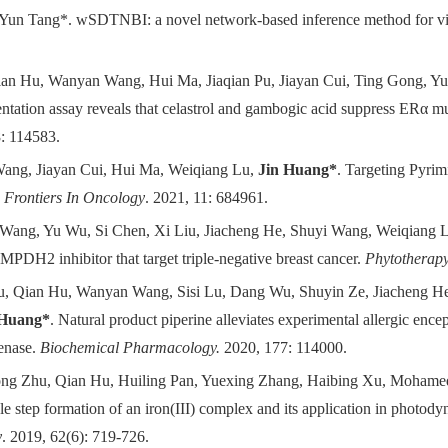
 Yun Tang*. wSDTNBI: a novel network-based inference method for vi
ian Hu, Wanyan Wang, Hui Ma, Jiaqian Pu, Jiayan Cui, Ting Gong, 
tation assay reveals that celastrol and gambogic acid suppress ERα mut
: 114583.
ng, Jiayan Cui, Hui Ma, Weiqiang Lu,
Jin Huang*
. Targeting Pyrim
.
Frontiers In Oncology
. 2021, 11: 684961.
ang, Yu Wu, Si Chen, Xi Liu, Jiacheng He, Shuyi Wang, Weiqiang 
IMPDH2 inhibitor that target triple-negative breast cancer.
Phytotherap
u, Qian Hu, Wanyan Wang, Sisi Lu, Dang Wu, Shuyin Ze, Jiacheng 
 Huang*
. Natural product piperine alleviates experimental allergic ence
enase.
Biochemical Pharmacology.
2020
,
177: 114000.
ng Zhu, Qian Hu, Huiling
Pan, Yuexing Zhang, Haibing Xu,
Mohamed
le step formation of an iron(III) complex and its application in photody
y
.
2019, 62(6): 719-726.