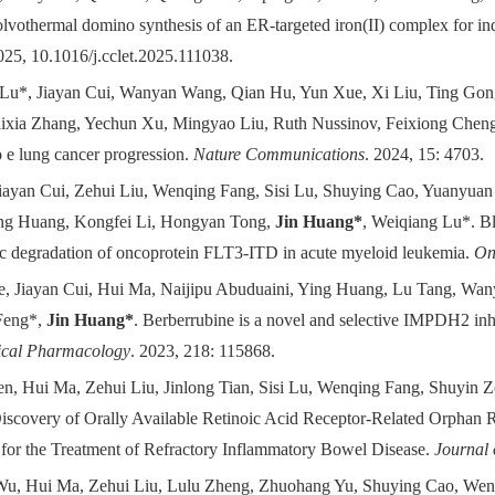
lvothermal domino synthesis of an ER-targeted iron(II) complex for i
025, 10.1016/j.cclet.2025.111038.
Lu*, Jiayan Cui, Wanyan Wang, Qian Hu, Yun Xue, Xi Liu, Ting Gon
xia Zhang, Yechun Xu, Mingyao Liu, Ruth Nussinov, Feixiong Cheng
to e lung cancer progression
.
Nature Communications
. 2024, 15: 4703
iayan Cui, Zehui Liu, Wenqing Fang, Sisi Lu, Shuying Cao, Yuanyuan
ng Huang, Kongfei Li, Hongyan Tong,
Jin Huang*
, Weiqiang Lu*
.
Bl
c degradation of oncoprotein FLT3-ITD in acute myeloid leukemia
.
On
e, Jiayan Cui, Hui Ma, Naijipu Abuduaini, Ying Huang, Lu Tang, W
Feng*,
Jin Huang*
.
Berberrubine is a novel and selective IMPDH2 inhib
cal Pharmacology
. 2023, 218: 115868.
n, Hui Ma, Zehui Liu, Jinlong Tian, Sisi Lu, Wenqing Fang, Shuyin 
scovery of Orally Available Retinoic Acid Receptor-Related Orphan 
s for the Treatment of Refractory Inflammatory Bowel Disease.
Journal 
u, Hui Ma, Zehui Liu, Lulu Zheng, Zhuohang Yu, Shuying Cao, Wenqi