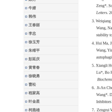
Zeng*
.
So
牛婧
Letters
. 2
韩伟
3.
Weiqiang 
王春丽
Wang, Nai
李忠
stability 
徐玉芳
4.
Hui Ma, J
Wang, Yi
朱维平
autophagi
彭延庆
5.
Xiangli H
黄青春
Lu*, Bo 
徐晓勇
Biochemi
曹松
6.
Ji-An Che
程家高
Wang*. Di
叶金星
Inhibitor
7.
Zengrui W
柯燕雄