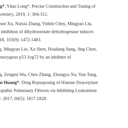
g*
, Yitao Long*
.
Precise Construction and
Tuning of
emistry
,
2019, 1
:
304-312.
un Xu, Naixia Zhang, Yinbin Chen, Mingyao Liu,
 inhibition of dihydroorotate dehydrogenase induces
018, 103(9): 1472-1483.
, Mingyao Liu, Xu Shen, Hualiang Jiang, Jing Chen,
omozygous p53 Arg72 by an inhibitor of
g, Zengrui Wu, Chen Zhang, Zhongyu Xu, Yun Tang,
in Huang*
. Drug Repurposing of Histone Deacetylase
iopathic Pulmonary Fibrosis via Inhibiting Leukotriene
y
.
2017, 60(5): 1817-1828.