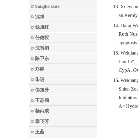
Sangho Koo
13.
Xueyuan
an Aeroly
沈旭
14.
Dang Wu,
钱旭红
Ruth Nus
任德权
apoptosis 
沈寅初
15.
Weiqiang
陈卫东
Jian Li*,
郑静
CypA
.
On
朱进
16. Weiqian
Shien Zou
邵旭升
Inhibitor
王苏莉
A4 Hydro
杨丙成
章飞芳
王蕊