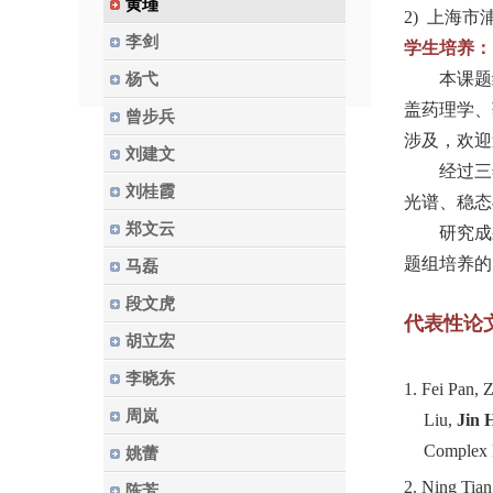
黄瑾
2)
上海市
李剑
学生培养：
本课题
杨弋
盖药理学、
曾步兵
涉及，欢迎
刘建文
经过三
刘桂霞
光谱、稳态
郑文云
研究成
题组培养的
马磊
段文虎
代表性论
胡立宏
李晓东
1.
Fei Pan, 
周岚
Liu,
Jin 
Complex 
姚蕾
2.
Ning Tian
陈芳