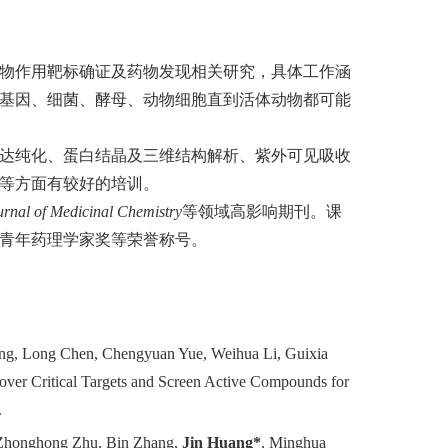
物作用靶标确证及药物发现相关研究，具体工作涵
基因、细菌、酵母、动物细胞直到活体动物都可能
达纯化、蛋白结晶及三维结构解析、紫外可见吸收
等方面有较好的培训。
urnal of Medicinal Chemistry
等领域高影响期刊。课
青年药理学家奖等荣誉称号。
n
g
, Long Chen, Cheng
y
uan Yue, Wei
h
ua Li, Gui
x
ia
ver Critical Targets and Screen Active Compounds for
.
 Zhonghong Zhu, Bin Zhang,
Jin Huang*
, Minghua