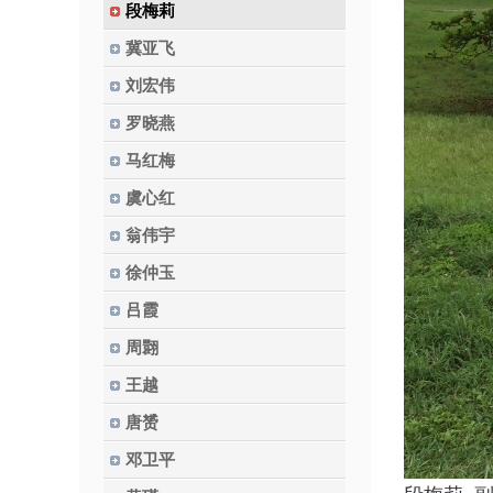
段梅莉
冀亚飞
刘宏伟
罗晓燕
马红梅
虞心红
翁伟宇
徐仲玉
吕霞
周翾
王越
唐赟
邓卫平