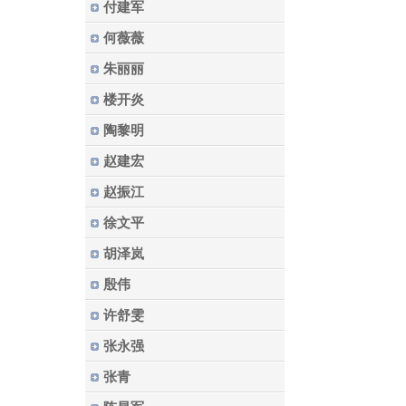
付建军
何薇薇
朱丽丽
楼开炎
陶黎明
赵建宏
赵振江
徐文平
胡泽岚
殷伟
许舒雯
张永强
张青