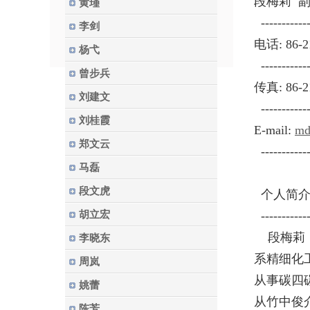
段梅莉 
黄瑾
-------------
李剑
电话: 86-2
杨弋
-------------
曾步兵
传真: 86-2
刘建文
-------------
刘桂霞
E-mail:
md
郑文云
-------------
马磊
段文虎
个人简
胡立宏
-------------
段梅莉
李晓东
系精细化
周岚
从事碳四
姚蕾
从竹中俊
陈芳