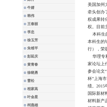
美国加州
牛婧
牵头创办
韩伟
权成果转
王春丽
权。目前
李忠
本科生的
徐玉芳
本科生的
朱维平
行），荣
华理专利
彭延庆
家论坛上
黄青春
参会论文
徐晓勇
杯”上海
曹松
绩。
20
程家高
国际新材
叶金星
材料新产
柯燕雄