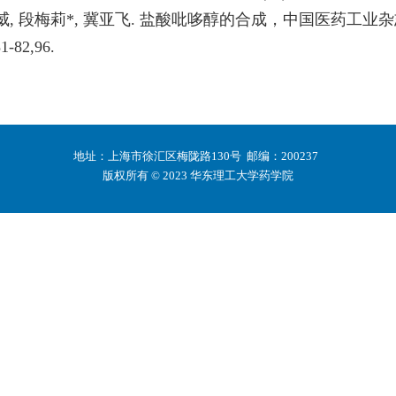
威
, 段梅莉
*, 冀亚飞
. 盐酸吡哆醇的合成，中国医药工业杂
81-82,96.
地址：上海市徐汇区梅陇路130号 邮编：200237
版权所有 © 2023 华东理工大学药学院