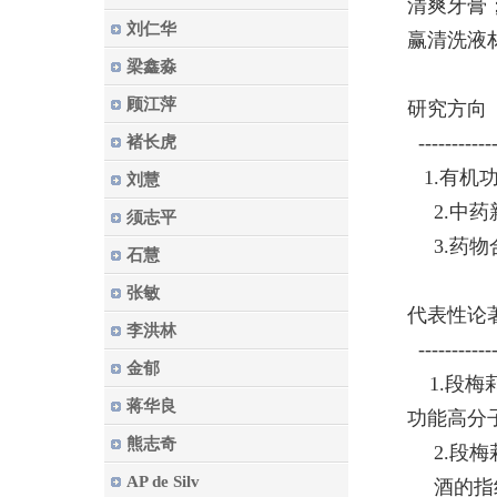
清爽牙膏
刘仁华
赢清洗液
梁鑫淼
顾江萍
研究方向
-------------
褚长虎
1.
有机
刘慧
2.中
须志平
3.药
石慧
张敏
代表性论
李洪林
-------------
金郁
1.
段梅
蒋华良
功能高分
熊志奇
2.段梅
AP de Silv
酒的指