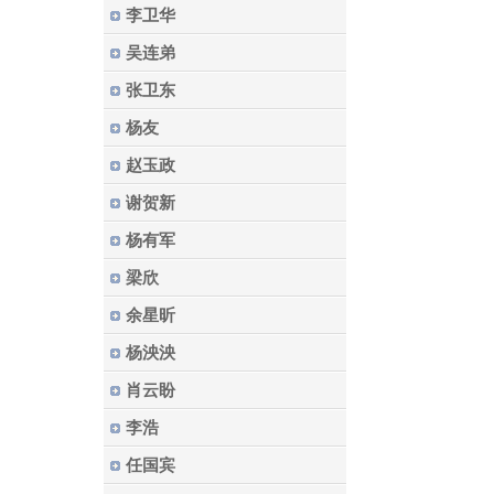
李卫华
吴连弟
张卫东
杨友
赵玉政
谢贺新
杨有军
梁欣
余星昕
杨泱泱
肖云盼
李浩
任国宾