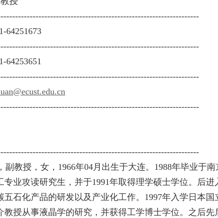
副教授
-------------------------------------------------------------------
1-64251673
-------------------------------------------------------------------
1-64253651
-------------------------------------------------------------------
uan@ecust.edu.cn
-------------------------------------------------------------------
介
-------------------------------------------------------------------
，副教授，女，
1966
年
04
月出生于大连。
1988
年毕业于南
工专业攻读研究生，并于
1991
年取得理学硕士学位。后进
碳五石化产品的研发以及产业化工作。
1997
年入学日本国
介教授从事液晶学的研究，并获得工学博士学位。
之后先