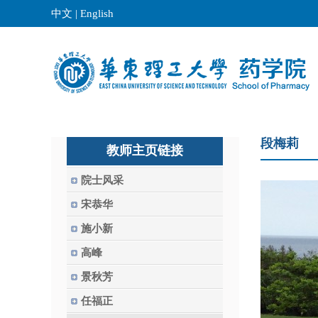
中文
|
English
段梅莉
教师主页链接
院士风采
宋恭华
施小新
高峰
景秋芳
任福正