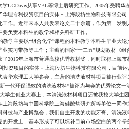
大学
UCDavis
从事
VBL
等博士后研究工作。
2005
年受聘华
了华理专利投资项目的实体－上海段坊生物科技有限公司
化工作。近年来本人共发表论文二十余篇，作为第一发明
主要负责本科生的教学和相关科研工作。
教学主要以“组合化学”课程的本科教学本科生毕业大论
毕业实习带教等工作；主编的国家“
十二五
”规划教材《组
获了
2015年上海市普通高校优秀教材奖，同时取得上海
投资项目的实体－上海段坊生物科技有限公司，目前运
代表华东理工大学参会，主营的清洗液材料项目被行业评
“新一代环保强效的清洗液材料”被评为与会的优秀论文一
市大学生创业大赛上，本清洗液材料项目还被我校大学生团
15年上海段坊与中国科学院上海硅酸盐研究所等单位一同
料科技与产业博览会，我们自主开发的功能牙膏、清洗液
品的开发上，基本形成了可以填补目前市场空白的两个拳