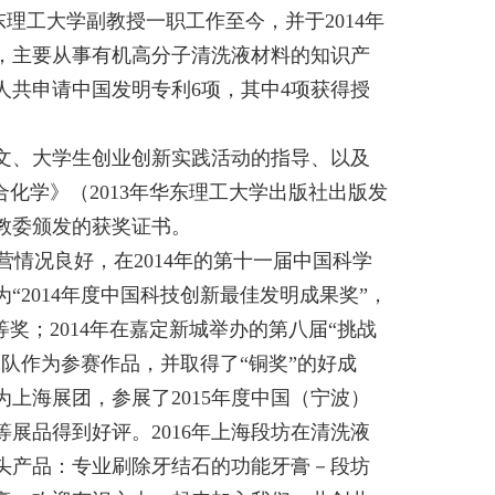
东理工大学副教授一职工作至今，并于
2014
年
，主要从事有机高分子清洗液材料的知识产
人共申请中国发明专利
6
项，其中
4
项获得授
文、大学生创业创新实践活动的指导、以及
合化学》（
2013年华东理工大学出版社出版发
市教委颁发的获奖证书。
营情况良好，在
2014年的第十一届中国科学
为“
2014年度中国科技创新最佳发明成果奖”，
等奖；
2014年在嘉定新城举办的第八届“挑战
队作为参赛作品，并取得了“铜奖”的好成
作为上海展团，参展了
2015年度中国（宁波）
等展品得到好评。
2016年上海段坊在清洗液
头产品：专业刷除牙结石的功能牙膏－段坊