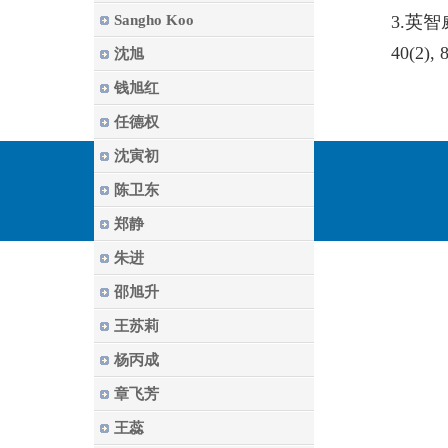
Sangho Koo
3.英智
40(2), 
沈旭
钱旭红
任德权
沈寅初
陈卫东
郑静
朱进
邵旭升
王苏莉
杨丙成
章飞芳
王蕊