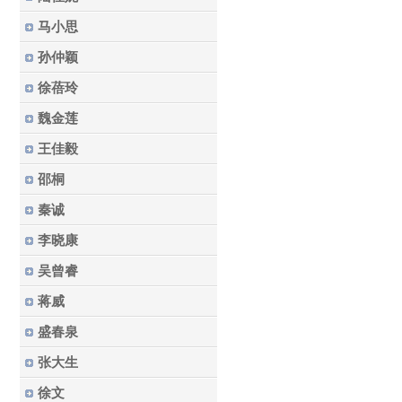
马小思
孙仲颖
徐蓓玲
魏金莲
王佳毅
邵桐
秦诚
李晓康
吴曾睿
蒋威
盛春泉
张大生
徐文