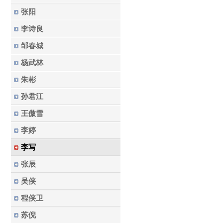
张阳
李诗良
邹春城
杨武林
朱彬
孙君江
王傲雪
李婷
李写
张辰
吴侠
程侠卫
苏倪