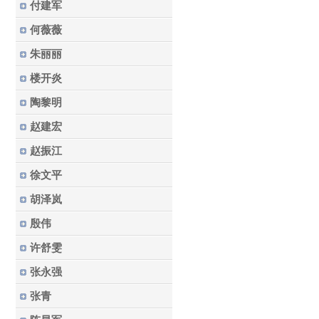
付建军
何薇薇
朱丽丽
楼开炎
陶黎明
赵建宏
赵振江
徐文平
胡泽岚
殷伟
许舒雯
张永强
张青