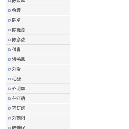
陈显军
徐缓
陈卓
陈晓蓓
陈彦佐
傅青
洪鸣凰
刘岩
毛斐
齐明辉
任江萌
刁妍妍
刘朝阳
陆佳妮