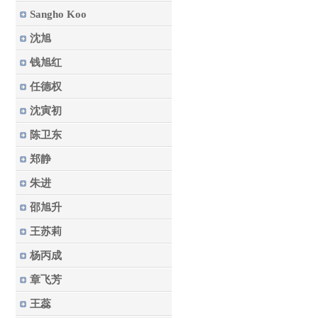
Sangho Koo
沈旭
钱旭红
任德权
沈寅初
陈卫东
郑静
朱进
邵旭升
王苏莉
杨丙成
章飞芳
王蕊