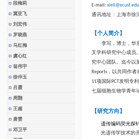
段梅莉
E-mail:
xieli@ecust.edu
冀亚飞
通讯地址：上海市徐
刘宏伟
【个人简介】
罗晓燕
李写，博士，华
马红梅
叉学科研究中心成员
虞心红
究中心团队
。迄今以
翁伟宇
，以共同作者
Reports
徐仲玉
项国际
发明专利
11
PCT
吕霞
七届细胞生物学青年
周翾
王越
【研究方向】
唐赟
遗传编码荧光探
邓卫平
光遗传学技术的