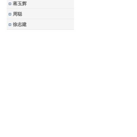
蒋玉辉
周聪
徐志建