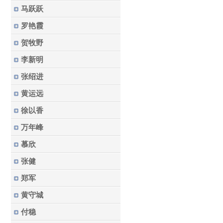
马跃跃
罗艳霞
贺牧野
李新明
张绍进
黄运远
徐以香
万年峰
慕欣
张健
郑军
黄守城
付稳