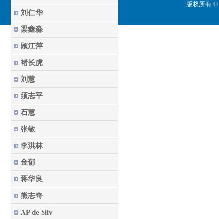
版权所有 ©
刘仁华
梁鑫淼
顾江萍
褚长虎
刘慧
须志平
石慧
张敏
李洪林
金郁
蒋华良
熊志奇
AP de Silv