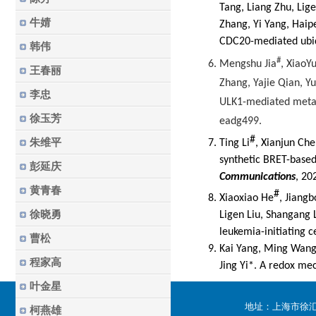
Tang, Liang Zhu, Lig
牛婧
Zhang, Yi Yang, Hai
CDC20-mediated ubiq
韩伟
#
6. Mengshu Jia
, XiaoY
王春丽
Zhang, Yajie Qian, Y
李忠
ULK1-mediated metabo
徐玉芳
eadg499.
#
朱维平
7. Ting Li
, Xianjun Ch
synthetic BRET-based
彭延庆
Communications
, 20
黄青春
#
8. Xiaoxiao He
, Jiang
徐晓勇
Ligen Liu, Shangang 
leukemia-initiating c
曹松
9. Kai Yang, Ming Wang
程家高
Jing Yi*. A redox me
叶金星
地址：上海市徐汇区
柯燕雄