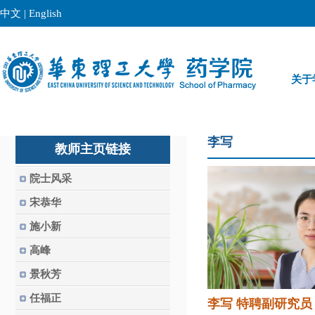
中文
|
English
关于
李写
教师主页链接
院士风采
宋恭华
施小新
高峰
景秋芳
任福正
李写
特聘副研究员