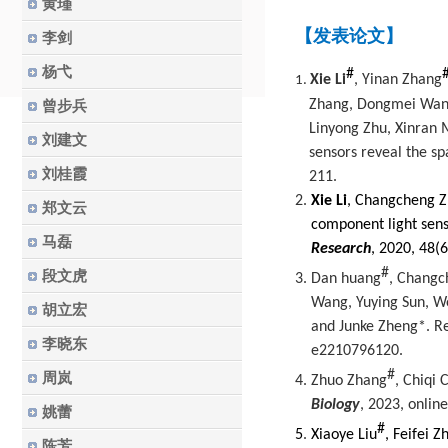
黄瑾
【发表论文】
李剑
杨弋
#
Xie Li
, Yinan Zhang
1.
Zhang, Dongmei Wang,
曾步兵
Linyong Zhu, Xinran 
刘建文
sensors reveal the s
刘桂霞
211.
2.
Xie Li
, Changcheng Zh
郑文云
component light senso
马磊
Research
, 2020, 48(6
#
段文虎
3. Dan huang
, Changc
Wang, Yuying Sun, We
胡立宏
and Junke Zheng*. Re
李晓东
e2210796120.
#
周岚
4.
Zhuo Zhang
,
Chiqi 
Biology
, 2023, onlin
姚蕾
#
5
.
Xiaoye Liu
, Feifei Z
陈芳