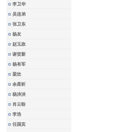
李卫华
吴连弟
张卫东
杨友
赵玉政
谢贺新
杨有军
梁欣
余星昕
杨泱泱
肖云盼
李浩
任国宾