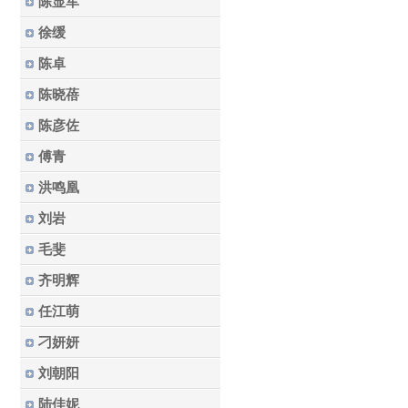
陈显军
徐缓
陈卓
陈晓蓓
陈彦佐
傅青
洪鸣凰
刘岩
毛斐
齐明辉
任江萌
刁妍妍
刘朝阳
陆佳妮