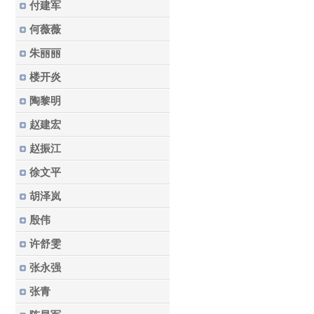
付建军
何薇薇
朱丽丽
楼开炎
陶黎明
赵建宏
赵振江
徐文平
胡泽岚
殷伟
许舒雯
张永强
张青