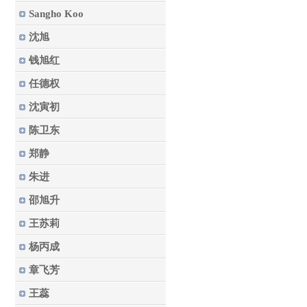
Sangho Koo
沈旭
钱旭红
任德权
沈寅初
陈卫东
郑静
朱进
邵旭升
王苏莉
杨丙成
章飞芳
王蕊