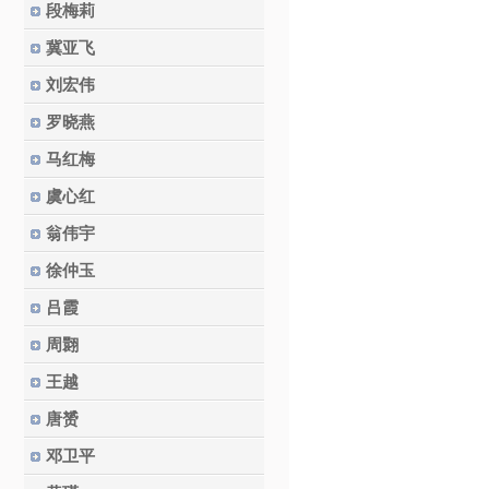
段梅莉
冀亚飞
刘宏伟
罗晓燕
马红梅
虞心红
翁伟宇
徐仲玉
吕霞
周翾
王越
唐赟
邓卫平