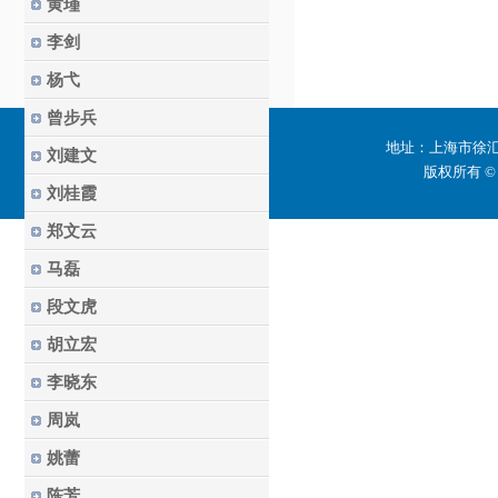
黄瑾
李剑
杨弋
曾步兵
地址：上海市徐汇区
刘建文
版权所有 ©
刘桂霞
郑文云
马磊
段文虎
胡立宏
李晓东
周岚
姚蕾
陈芳