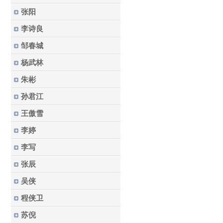
张阳
李诗良
邹春城
杨武林
朱彬
孙君江
王傲雪
李婷
李写
张辰
吴侠
程侠卫
苏倪