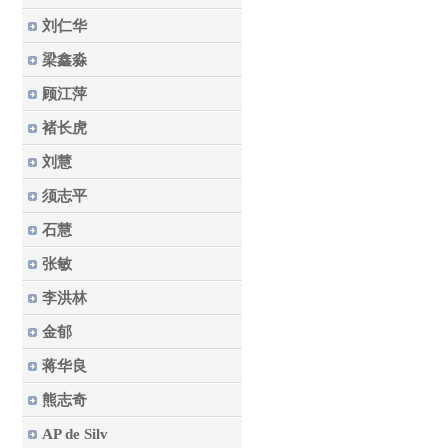
刘仁华
梁鑫淼
顾江萍
褚长虎
刘慧
须志平
石慧
张敏
李洪林
金郁
蒋华良
熊志奇
AP de Silv