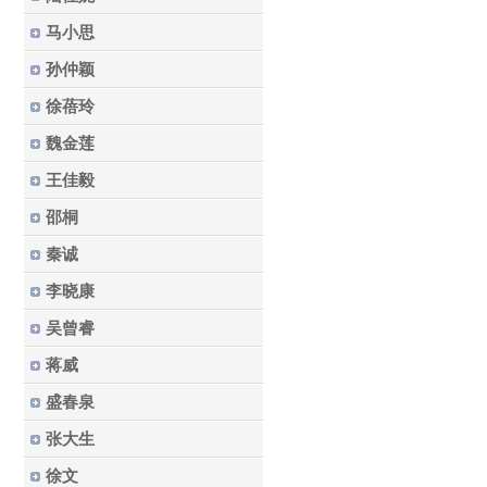
马小思
孙仲颖
徐蓓玲
魏金莲
王佳毅
邵桐
秦诚
李晓康
吴曾睿
蒋威
盛春泉
张大生
徐文