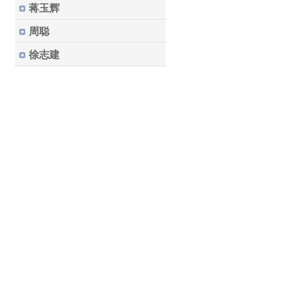
蒋玉辉
周聪
徐志建