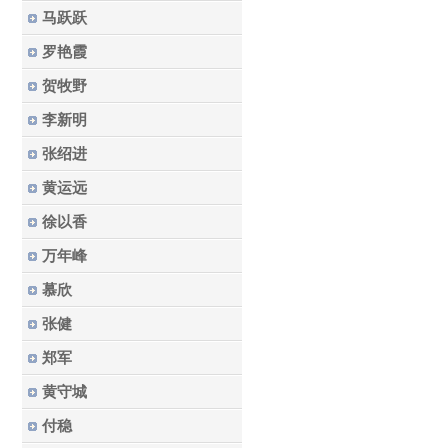
马跃跃
罗艳霞
贺牧野
李新明
张绍进
黄运远
徐以香
万年峰
慕欣
张健
郑军
黄守城
付稳