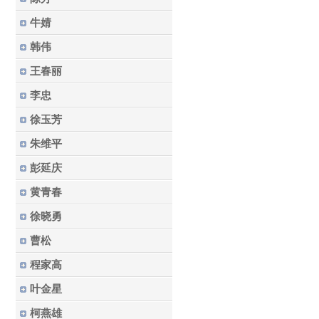
牛婧
韩伟
王春丽
李忠
徐玉芳
朱维平
彭延庆
黄青春
徐晓勇
曹松
程家高
叶金星
柯燕雄