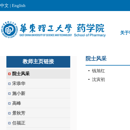
中文
|
English
关于
院士风采
教师主页链接
钱旭红
院士风采
沈寅初
宋恭华
施小新
高峰
景秋芳
任福正