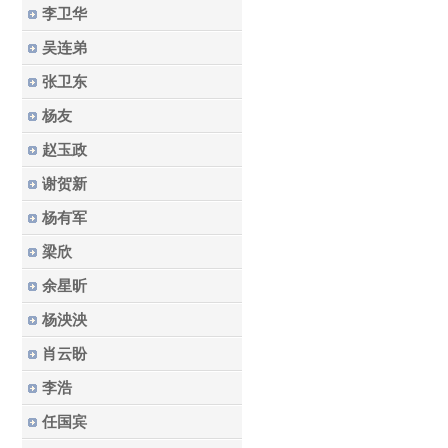
李卫华
吴连弟
张卫东
杨友
赵玉政
谢贺新
杨有军
梁欣
余星昕
杨泱泱
肖云盼
李浩
任国宾