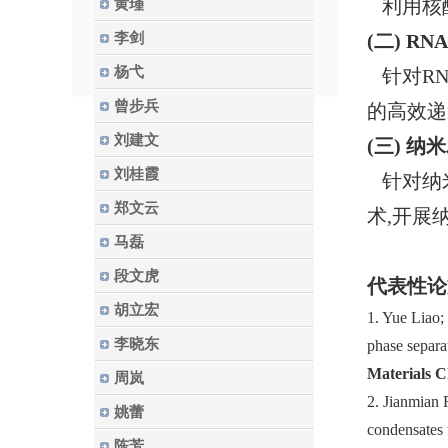
利用核
黄瑾
李剑
(二) 
杨弋
针对R
曾步兵
的高效递
刘建文
(三) 
刘桂霞
针对纳
郑文云
术,开展
马磊
段文虎
代表性论
胡立宏
1. Yue Liao
李晓东
phase separa
Materials C
周岚
2. Jianmian
姚蕾
condensates 
陈芳