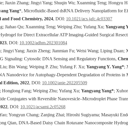
Xie; Jiaxin Zhang; Jingyi Yang; Shuqin Wu; Xuanming Teng; Hongyu 
yang Yang
*, Microfluidic-Based dsRNA Delivery Nanoplatform for Ef
l and Food Chemistry, 2024
, DOI:
10.1021/acs.jafc.4c03307
ang; Jiahao Qu; Xuanming Teng; Weiping Zhu; Yufang Xu;
Yangyang 
ydrogel for Direct Extracellular ATP Imaging‐Guided Surgical Resect
023
, DOI:
10.1002/adhm.202301084
u; Jingyi Yang; Jiaxin Zheng; Jianmian Fu; Weisi Wang; Liping Duan;
Signaling: Cytosolic DNA Sensing and Regulatory Functions,
Chem
 Liu; Bin Wang; Weiping P. Zhu; Yufang F. Xu;
Yangyang Y. Yang*
;
NA Nanodevice for Autophagy‐Dependent Degradation of Proteins in
al Edition, 2022
, DOI:
10.1002/anie.202205509
; Honglong Fang; Weiping Zhu; Yufang Xu;
Yangyang Yang*
; Xuhon
ide Conjugates with Reversible Nanovesicle–Microdroplet Phase Trans
2022
, DOI:
10.1021/acsami.2c05268
 Yao; Yongyun Chang; Zanjing Zhai; Hiroshi Sugiyama; Masayuki En
ong Qian, DNA-Based Daisy Chain Rotaxane Nanocomposite Hydrogel