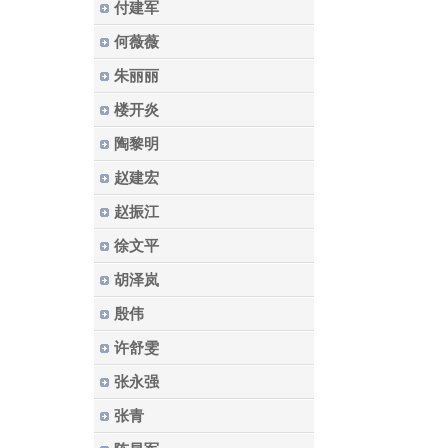
付建军
何薇薇
朱丽丽
楼开炎
陶黎明
赵建宏
赵振江
徐文平
胡泽岚
殷伟
许舒雯
张永强
张青