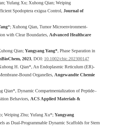
Han; Yufang Xu; Xuhong Qian; Weiping
ficient Spodoptera exigua Control,
Journal of
Yang
*; Xuhong Qian, Tumor Microenvironment‐
ion with Clear Boundaries,
Advanced Healthcare
 Xuhong Qian;
Yangyang Yang*
, Phase Separation in
BioChem, 2023
, DOI:
10.1002/cbic.202300147
 Xuhong H. Qian*, An Endoplasmic Reticulum (ER)‐
 Membrane‐Bound Organelles,
Angewandte Chemie
g Qian*, Dynamic Compartmentalization of Peptide–
ition Behaviors,
ACS Applied Materials &
do; Weiping Zhu; Yufang Xu*;
Yangyang
s as Dual-Programmable Dynamic Scaffolds for Stem