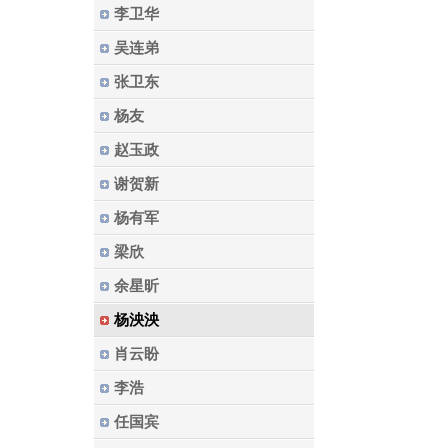
李卫华
吴连弟
张卫东
杨友
赵玉政
谢贺新
杨有军
梁欣
余星昕
杨泱泱
肖云盼
李浩
任国宾