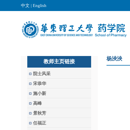
中文
|
English
杨泱泱
教师主页链接
院士风采
宋恭华
施小新
高峰
景秋芳
任福正