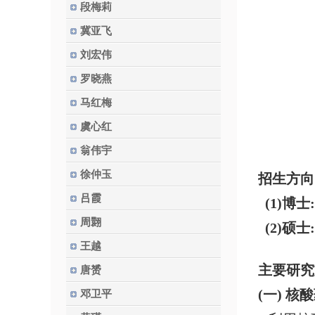
段梅莉
冀亚飞
刘宏伟
罗晓燕
马红梅
虞心红
翁伟宇
徐仲玉
招生方向
吕霞
(1)博
周翾
(2)硕士
王越
主要研究
唐赟
(一) 
邓卫平