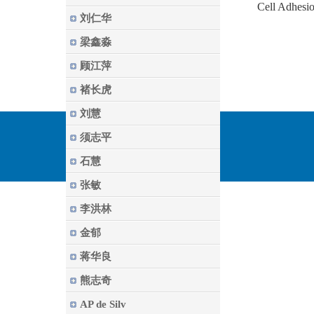
Cell Adhesi
刘仁华
梁鑫淼
顾江萍
褚长虎
刘慧
须志平
石慧
张敏
李洪林
金郁
蒋华良
熊志奇
AP de Silv