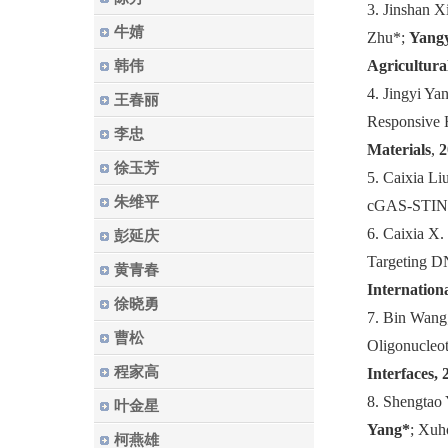
3. Jinshan 
牛婧
Zhu*;
Yang
Agricultura
韩伟
4. Jingyi Y
王春丽
Responsive H
李忠
Materials
,
2
徐玉芳
5. Caixia Li
朱维平
cGAS‐STING 
6. Caixia X.
彭延庆
Targeting D
黄青春
Internation
徐晓勇
7. Bin Wang
曹松
Oligonucleot
程家高
Interfaces, 
8. Shengtao
叶金星
Yang*
; Xuh
柯燕雄