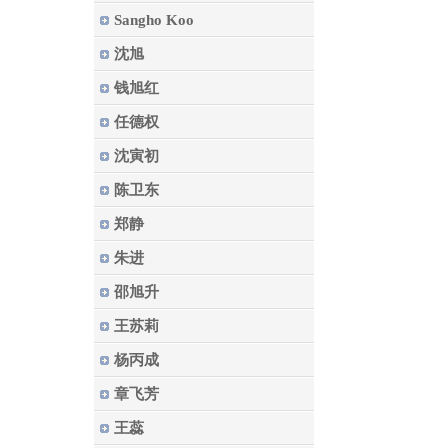
Sangho Koo
沈旭
钱旭红
任德权
沈寅初
陈卫东
郑静
朱进
邵旭升
王苏莉
杨丙成
章飞芳
王蕊