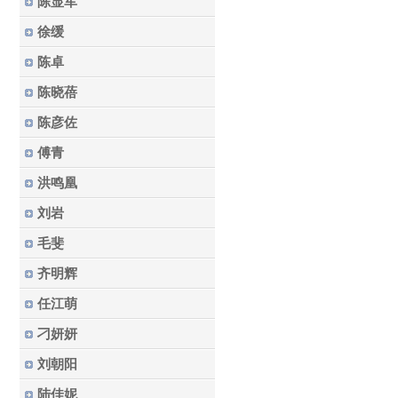
陈显军
徐缓
陈卓
陈晓蓓
陈彦佐
傅青
洪鸣凰
刘岩
毛斐
齐明辉
任江萌
刁妍妍
刘朝阳
陆佳妮