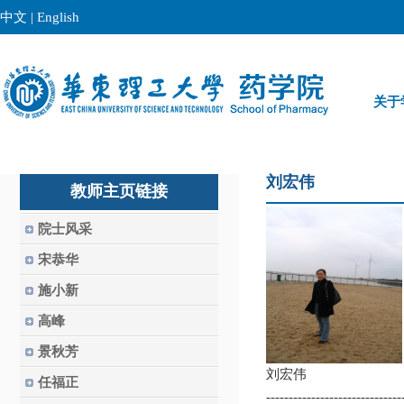
中文
|
English
关于
刘宏伟
教师主页链接
院士风采
宋恭华
施小新
高峰
景秋芳
刘宏伟
任福正
------------------------------