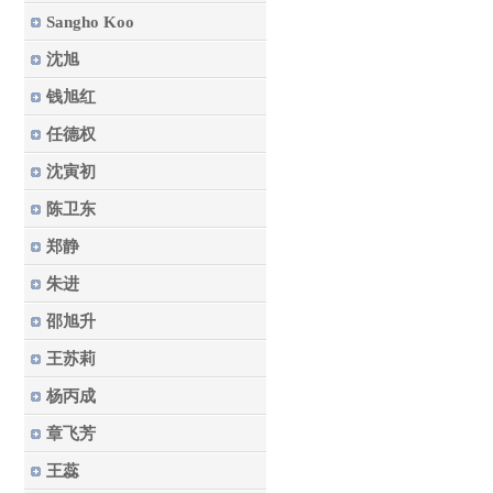
Sangho Koo
沈旭
钱旭红
任德权
沈寅初
陈卫东
郑静
朱进
邵旭升
王苏莉
杨丙成
章飞芳
王蕊