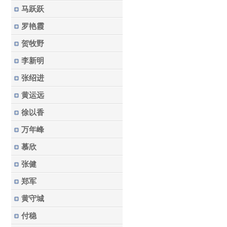
马跃跃
罗艳霞
贺牧野
李新明
张绍进
黄运远
徐以香
万年峰
慕欣
张健
郑军
黄守城
付稳