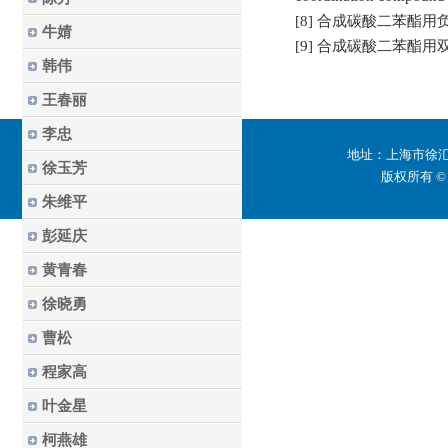
[8] 合成碳酸二苯酯用
牛婧
[9] 合成碳酸二苯酯用
韩伟
王春丽
李忠
地址：上海市徐汇区
徐玉芳
版权所有 ©
朱维平
彭延庆
黄青春
徐晓勇
曹松
程家高
叶金星
柯燕雄