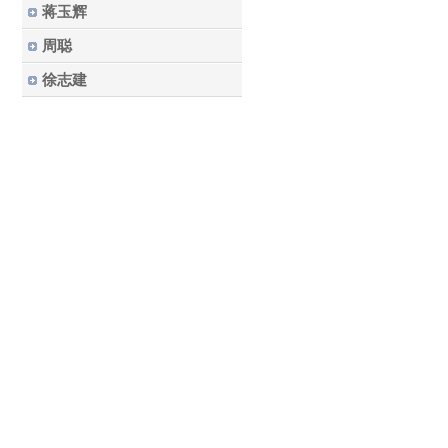
蒋玉辉
周聪
徐志建