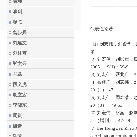
黄瑾
------------------------------
李剑
杨弋
代表性论著
曾步兵
------------------------------
刘建文
[1] 刘宏伟，刘殿华，
录
刘桂霞
[2] 刘宏伟，刘殿
郑文云
2005，19(1)：59-9
马磊
[3] 刘宏伟，聂兆广
[4] 聂兆广，刘宏伟
段文虎
20（1）1-7
胡立宏
[5] 刘宏伟，周炜清
李晓东
20（3）：49-53
[6] 刘宏伟，赵茜，
周岚
34（增刊）：47~49
姚蕾
[7] Liu Hongwei, Zhao X
coordination compound 
陈芳