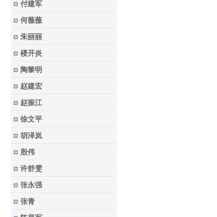
付建军
何薇薇
朱丽丽
楼开炎
陶黎明
赵建宏
赵振江
徐文平
胡泽岚
殷伟
许舒雯
张永强
张青