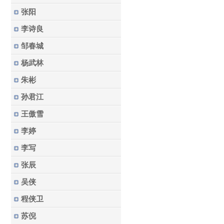
张阳
李诗良
邹春城
杨武林
朱彬
孙君江
王傲雪
李婷
李写
张辰
吴侠
程侠卫
苏倪