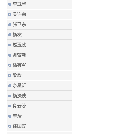
李卫华
吴连弟
张卫东
杨友
赵玉政
谢贺新
杨有军
梁欣
余星昕
杨泱泱
肖云盼
李浩
任国宾