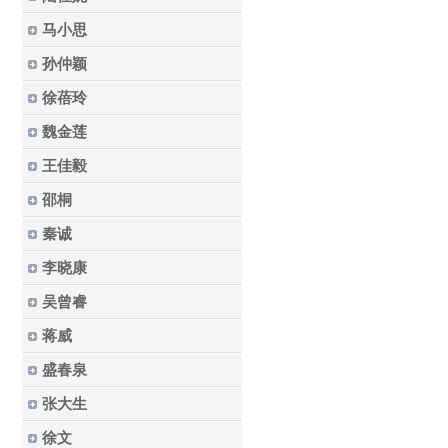
马小思
孙仲颖
徐蓓玲
魏金莲
王佳毅
邵桐
秦诚
李晓康
吴曾睿
蒋威
盛春泉
张大生
徐文