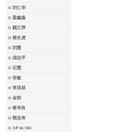
刘仁华
梁鑫淼
顾江萍
褚长虎
刘慧
须志平
石慧
张敏
李洪林
金郁
蒋华良
熊志奇
AP de Silv